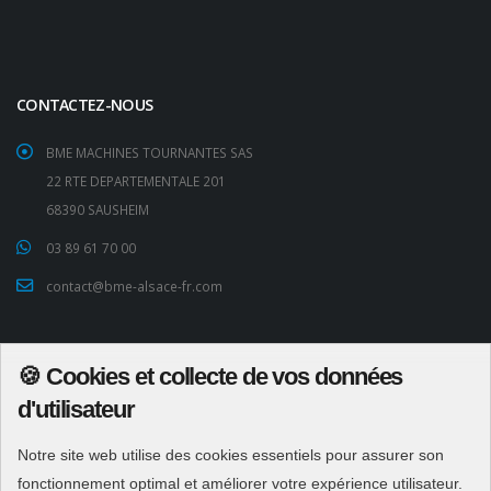
CONTACTEZ-NOUS
BME MACHINES TOURNANTES SAS
22 RTE DEPARTEMENTALE 201
68390 SAUSHEIM
03 89 61 70 00
contact@bme-alsace-fr.com
LIEN RAPIDE
🍪 Cookies et collecte de vos données
News
d'utilisateur
Bobinage
Notre site web utilise des cookies essentiels pour assurer son
Moteurs
fonctionnement optimal et améliorer votre expérience utilisateur.
Pompes