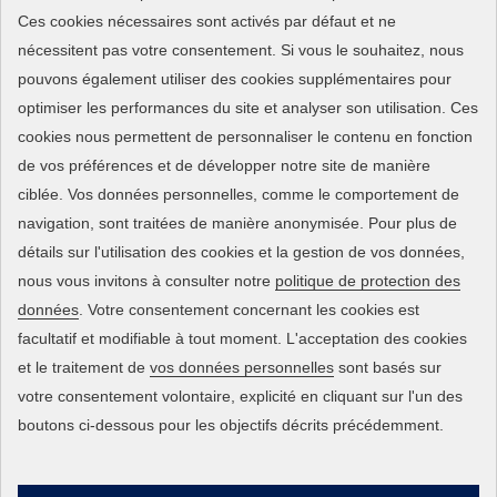
Ces cookies nécessaires sont activés par défaut et ne
Marques & partenaires
nécessitent pas votre consentement. Si vous le souhaitez, nous
pouvons également utiliser des cookies supplémentaires pour
NOS SERVICES
optimiser les performances du site et analyser son utilisation. Ces
Vente et conseil
cookies nous permettent de personnaliser le contenu en fonction
Installation et mise en service
de vos préférences et de développer notre site de manière
Maintenance et entretien
ciblée. Vos données personnelles, comme le comportement de
navigation, sont traitées de manière anonymisée. Pour plus de
Réparation SAV
détails sur l'utilisation des cookies et la gestion de vos données,
Nos ateliers et métiers
nous vous invitons à consulter notre
politique de protection des
AIDES ET INFORMATIONS
données
. Votre consentement concernant les cookies est
facultatif et modifiable à tout moment. L'acceptation des cookies
Mentions légales
et le traitement de
vos données personnelles
sont basés sur
Conditions générales d'utilisation
votre consentement volontaire, explicité en cliquant sur l'un des
Politique de confidentialité
boutons ci-dessous pour les objectifs décrits précédemment.
Qui sommes-nous
Nous contacter