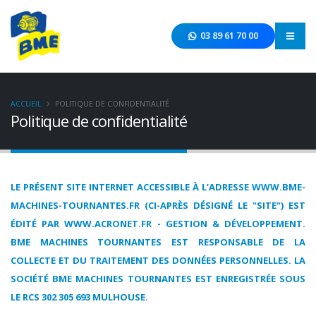
03 89 61 70 00
ACCUEIL
POLITIQUE DE CONFIDENTIALITÉ
Politique de confidentialité
LE PRÉSENT SITE INTERNET ACCESSIBLE À L’ADRESSE WWW.BME-
MACHINES-TOURNANTES.FR (CI-APRÈS DÉSIGNÉ LE "SITE") EST
ÉDITÉ PAR WWW.ACRONET.FR - GESTION & DÉVELOPPEMENT.
BME MACHINES TOURNANTES EST RESPONSABLE DE LA
COLLECTE ET DU TRAITEMENT DES DONNÉES PERSONNELLES. LA
SOCIÉTÉ BME MACHINES TOURNANTES EST ENREGISTRÉE SOUS
LE RCS 302 305 693 MULHOUSE.